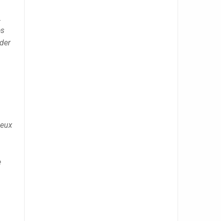
.
es
ider
jeux
e