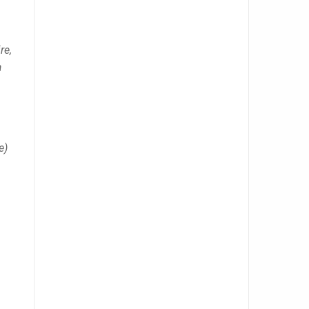
re,
a
e)