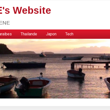
s Website
HENE
araibes
Thailande
Japon
Tech