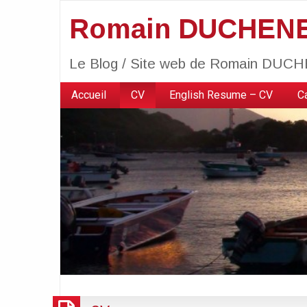
Romain DUCHENE'
Le Blog / Site web de Romain DUC
Accueil
CV
English Resume – CV
C