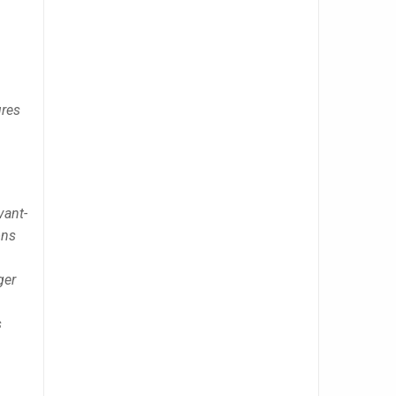
ures
vant-
ons
ger
s