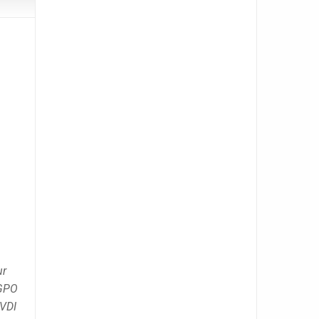
ur
 GPO
 VDI